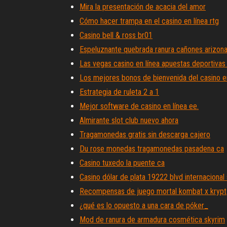
Mira la presentación de acacia del amor
Cómo hacer trampa en el casino en línea rtg
Casino bell & ross br01
Espeluznante quebrada ranura cañones arizon
Las vegas casino en línea apuestas deportivas 
Los mejores bonos de bienvenida del casino en
Estrategia de ruleta 2 a 1
Mejor software de casino en línea ee.
Almirante slot club nuevo ahora
Tragamonedas gratis sin descarga cajero
Du rose monedas tragamonedas pasadena ca
Casino tuxedo la puente ca
Casino dólar de plata 19222 blvd internaciona
Recompensas de juego mortal kombat x krypt
¿qué es lo opuesto a una cara de póker_
Mod de ranura de armadura cosmética skyrim