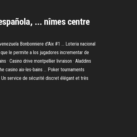
española, ... nîmes centre
venezuela Bonbonniere d'Aix #1 ... Loteria nacional
eo que le permite a los jugadores incrementar de
ns · Casino drive montpellier livraison · Aladdins
he casino aix-les-bains ... Poker tournaments
t. Un service de sécurité discret élégant et très