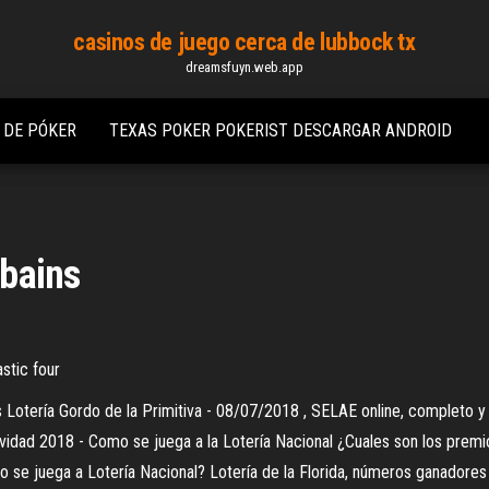
casinos de juego cerca de lubbock tx
dreamsfuyn.web.app
 DE PÓKER
TEXAS POKER POKERIST DESCARGAR ANDROID
 bains
stic four
 Lotería Gordo de la Primitiva - 08/07/2018 , SELAE online, completo y
vidad 2018 - Como se juega a la Lotería Nacional ¿Cuales son los premi
 se juega a Lotería Nacional? Lotería de la Florida, números ganadore