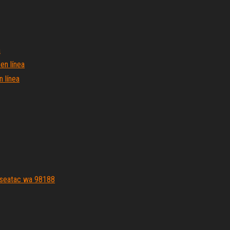
a
en línea
 línea
l seatac wa 98188