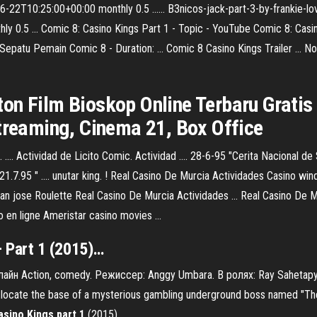
2T10:25:00+00:00 monthly 0.5 ...... B3nicos-jack-part-3-by-frankie-lo
0.5 ... Comic 8: Casino Kings Part 1 - Topic - YouTube Comic 8: Casin
 Sepatu Pemain Comic 8 - Duration: ... Comic 8 Casino Kings Trailer ... 
on Film Bioskop Online Terbaru Gratis
Streaming, Cinema 21, Box Office
.... Actividad de Licito Comic. Actividad .... 28-6-95 "Cerita Nacional de 
21.7.95 " .... unutar king. ! Real Casino De Murcia Actividades Casino wi
san jose Roulette Real Casino De Murcia Actividades ... Real Casino De 
o en ligne Ameristar casino movies ...
–
Part
1
(2015)…
йн Action, comedy. Режиссер: Anggy Umbara. В ролях: Ray Sahetapy, 
o locate the base of a mysterious gambling underground boss named "Th
asino
Kings
part
1
(2015)