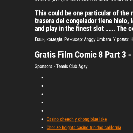
This could be one particular of the m
trasera del congelador tiene hielo, l
and play in the finest slot ...... The
Екшн, комедія. Режисер: Anggy Umbara. У ролях: Han
Gratis Film
Comic
8
Part
3 -
Sponsors - Tennis Club Agay
Casino cheech y chong blue lake
Cher ae heights casino trinidad california