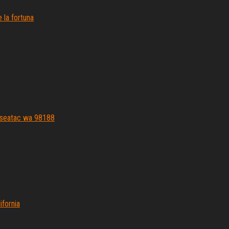
 la fortuna
l seatac wa 98188
ifornia