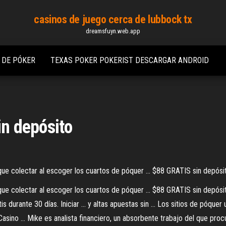
casinos de juego cerca de lubbock tx
dreamsfuyn.web.app
 DE PÓKER
TEXAS POKER POKERIST DESCARGAR ANDROID
in depósito
ue colectar al escoger los cuartos de póquer ... $88 GRATIS sin depósito 
ue colectar al escoger los cuartos de póquer ... $88 GRATIS sin depósit
s durante 30 días. Iniciar ... y altas apuestas sin ... Los sitios de póq
Casino ... Mike es analista financiero, un absorbente trabajo del que p