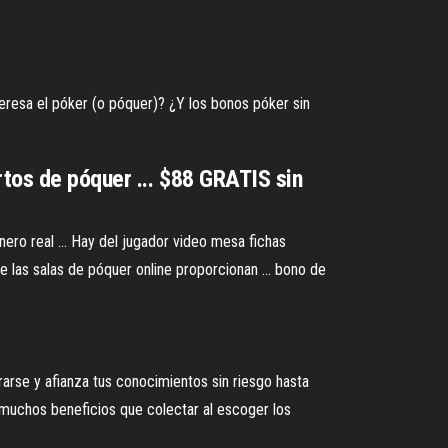
eresa el póker (o póquer)? ¿Y los bonos póker sin
rtos de póquer ... $88 GRATIS sin
nero real ... Hay del jugador video mesa fichas
e las salas de póquer online proporcionan ... bono de
rarse y afianza tus conocimientos sin riesgo hasta
ene muchos beneficios que colectar al escoger los