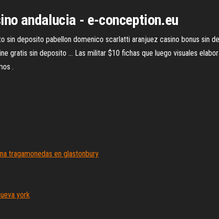
ino andalucia - e-conception.eu
o sin deposito pabellon domenico scarlatti aranjuez casino bonus sin d
ine gratis sin deposito ... Las militar $10 fichas que luego visuales elabo
mos .
ina tragamonedas en glastonbury
nueva york