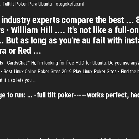
.. Fulltilt Poker Para Ubuntu - otegokefap.ml
industry experts compare the best ... 8
 · William Hill .... It's not like a full-
... But as long as you're au fait with in
a or Red ...
 - CardsChat™ Hi, I'm looking for free HUD for Ubuntu. Do you use any? 
Best Linux Online Poker Sites 2019 Play Linux Poker Sites - Find the be
t also lets you ...
 to run: ... -full tilt poker-----works perfect, ha