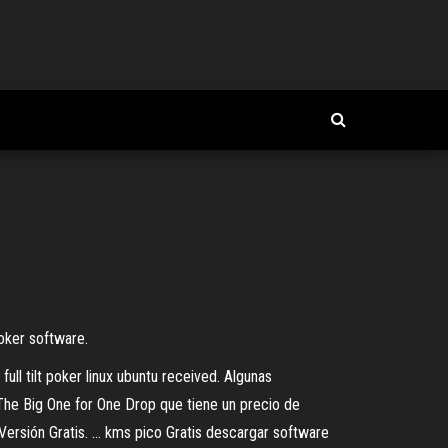
poker software.
 full tilt poker linux ubuntu received. Algunas
 The Big One for One Drop que tiene un precio de
rsión Gratis. ... kms pico Gratis descargar software