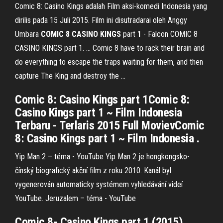
Comic 8: Casino Kings adalah Film aksi-komedi Indonesia yang
dirilis pada 15 Juli 2015. Film ini disutradarai oleh Anggy
Umbara
COMIC
8
CASINO
KINGS
part
1
- Falcon COMIC 8
CASINO KINGS part 1. ... Comic 8 have to rack their brain and
do everything to escape the traps waiting for them, and then
capture The King and destroy the ...
Comic 8: Casino Kings part 1Comic 8:
Casino Kings part 1 ~ Film Indonesia
Terbaru - Terlaris 2015 Full MovievComic
8: Casino Kings part 1 ~ Film Indonesia .
Yip Man 2 – téma - YouTube
Yip Man 2 je hongkongsko-
čínský biografický akční film z roku 2010. Kanál byl
vygenerován automaticky systémem vyhledávání videí
YouTube.
Jeruzalem – téma - YouTube
Comic 8- Casino Kings part 1 (2015)