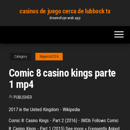
Skip
casinos de juego cerca de lubbock tx
to
dreamsfuyn.web.app
the
content
Category
Majercin2374
Comic 8 casino kings parte
1 mp4
By
PUBLISHER
2017 in the United Kingdom - Wikipedia
Comic 8: Casino Kings - Part 2 (2016) - IMDb Follows Comic
8: Casino Kings - Part 1 (2015) See more » Frequently Asked