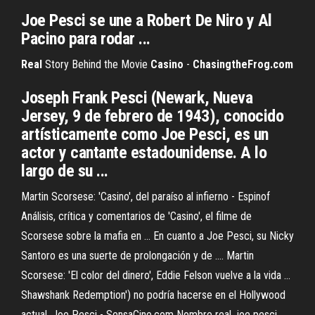
Joe Pesci se une a Robert De Niro y Al
Pacino para rodar ...
Real
Story Behind the Movie
Casino
-
ChasingtheFrog.com
Joseph Frank Pesci (Newark, Nueva
Jersey, 9 de febrero de 1943), conocido
artísticamente como Joe Pesci, es un
actor y cantante estadounidense. A lo
largo de su ...
Martin Scorsese: 'Casino', del paraíso al infierno - Espinof
Análisis, crítica y comentarios de 'Casino', el filme de
Scorsese sobre la mafia en ... En cuanto a Joe Pesci, su Nicky
Santoro es una suerte de prolongación y de .... Martin
Scorsese: 'El color del dinero', Eddie Felson vuelve a la vida ...
Shawshank Redemption') no podría hacerse en el Hollywood
actual. Joe Pesci - SensaCine.com Nombre real. joe pesci,