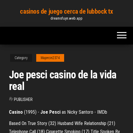
Skip
casinos de juego cerca de lubbock tx
to
dreamsfuyn.web.app
the
content
Category
Majercin2374
Joe pesci casino de la vida
real
By
PUBLISHER
Casino
(1995) -
Joe
Pesci
as Nicky Santoro - IMDb
Based On True Story (32) Husband Wife Relationship (21)
Telephone Call (18) Cigarette Smoking (17) Title Spoken By