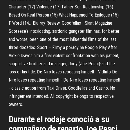
Character (17) Violence (17) Father Son Relationship (16)
Based On Real Person (15) What Happened To Epilogue (15)
F Word (14…
Blu-ray Review: Goodfellas - Slant Magazine
Scorsese’s intoxicating, sardonic gangster film has, for better
and worse, been one of the most influential films of the last
three decades.
Sport – Filmy a pořady na Google Play
After
Vickie leaves him a final violent confrontation with his patient,
supportive brother and manager, Joey (Joe Pesci)-and the
loss of his title.
De
Niro loves repeating himself - VidInfo
De
Niro loves repeating himself - De Niro loves repeating himself
- classic action from Taxi Driver, Goodfellas and Casino. No
infringement intended. All copyright belongs to respective
owners.
Durante el rodaje conoció a su
compañero de reparto Joe Pesci,