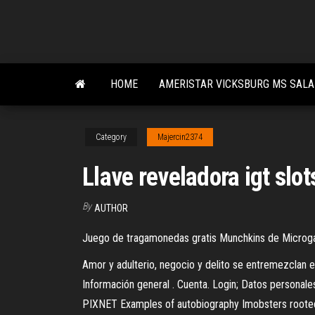
Skip
to
the
content
HOME
AMERISTAR VICKSBURG MS SALA
Category
Majercin2374
Llave reveladora igt slo
By
AUTHOR
Juego de tragamonedas gratis Munchkins de Microgam
Amor y adulterio, negocio y delito se entremezclan en u
Información general . Cuenta. Login; Datos persona
PIXNET Examples of autobiography Imobsters rootedm