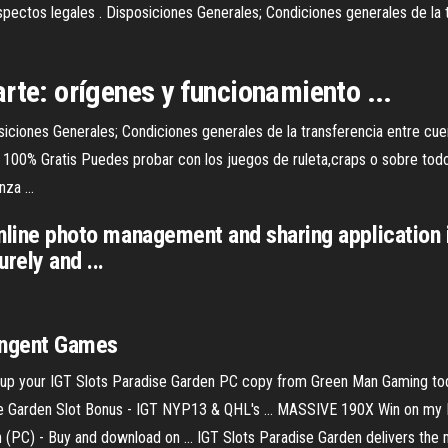
 Aspectos legales . Disposiciones Generales; Condiciones generales de la
rte: orígenes y funcionamiento ...
osiciones Generales; Condiciones generales de la transferencia entre cue
100% Gratis Puedes probar con los juegos de ruleta,craps o sobre todo 
nza ...
online photo management and sharing application i
rely and ...
Tangent Games
up your IGT Slots Paradise Garden PC copy from Green Man Gaming toda
se Garden Slot Bonus - IGT NYP13 & QHL's ... MASSIVE 190X Win on my
en (PC) - Buy and download on ... IGT Slots Paradise Garden delivers the