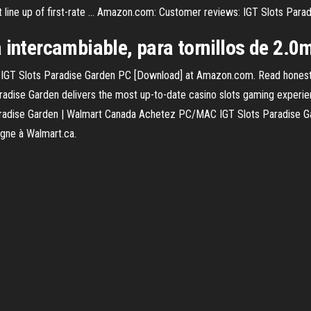
 line up of first-rate ... Amazon.com: Customer reviews: IGT Slots Parad
 intercambiable, para tornillos de 2.0m
or IGT Slots Paradise Garden PC [Download] at Amazon.com. Read honest
radise Garden delivers the most up-to-date casino slots gaming experi
 Paradise Garden | Walmart Canada Achetez PC/MAC IGT Slots Paradise 
igne à Walmart.ca.