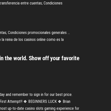
 transferencia entre cuentas; Condiciones
ntas; Condiciones promocionales generales ...
la reina de los casinos online como es la
n the world. Show off your favorite
y and remember to sign in for our best price.
 First Attempt!! 🍀 BEGINNERS LUCK 🍀 Brian
 most up-to-date casino slots gaming experience for