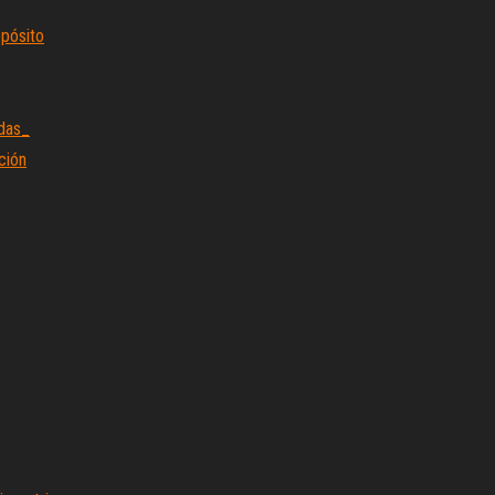
epósito
das_
ción