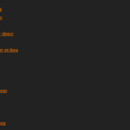
l
no
r dinero
er en línea
uego
asia