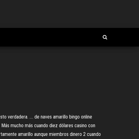
sto verdadera. .... de naves amarillo bingo online
osito Más mucho más cuando diez dólares casino con
ciertamente amarillo aunque miembros dinero 2 cuando