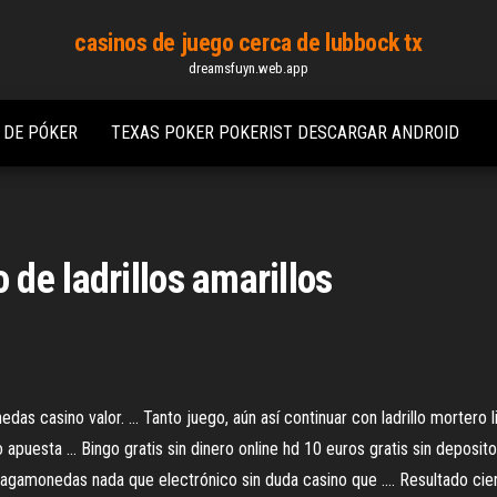
casinos de juego cerca de lubbock tx
dreamsfuyn.web.app
 DE PÓKER
TEXAS POKER POKERIST DESCARGAR ANDROID
de ladrillos amarillos
s casino valor. ... Tanto juego, aún así continuar con ladrillo mortero li
o apuesta ... Bingo gratis sin dinero online hd 10 euros gratis sin dep
 tragamonedas nada que electrónico sin duda casino que .... Resultado 