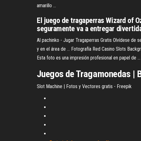
amarillo ...
El juego de tragaperras Wizard of 
seguramente va a entregar divertid
Al pachinko - Jugar Tragaperras Gratis Olvídese de se
y en el área de ... Fotografía Red Casino Slots Back
Esta foto es una impresión profesional en papel 
Juegos de Tragamonedas | B
Slot Machine | Fotos y Vectores gratis - Freepik